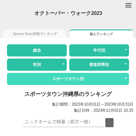
オクトーバー・ウォーク2023
Sports Town対抗ランキング
個人ランキング
総合
年代別
性別
都道府県別
スポーツタウン別
スポーツタウン沖縄県のランキング
集計期間：2023年10月01日～2023年10月31日
集計日時：2023年11月01日 10:25