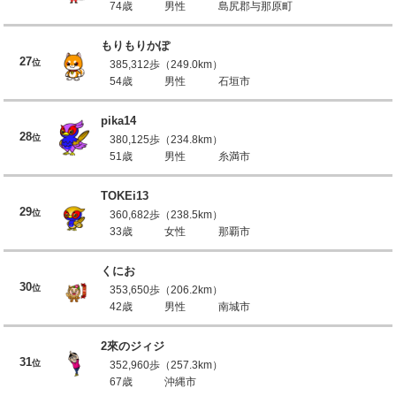
74歳
男性
島尻郡与那原町
もりもりかぽ
27
位
385,312歩（249.0km）
54歳
男性
石垣市
pika14
28
位
380,125歩（234.8km）
51歳
男性
糸満市
TOKEi13
29
位
360,682歩（238.5km）
33歳
女性
那覇市
くにお
30
位
353,650歩（206.2km）
42歳
男性
南城市
2來のジィジ
31
位
352,960歩（257.3km）
67歳
沖縄市