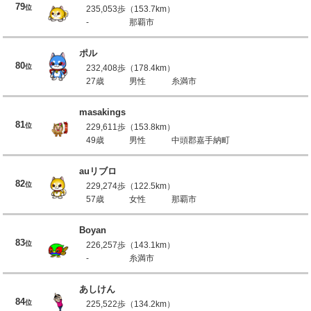
79
位
235,053歩（153.7km）
-
那覇市
ポル
80
位
232,408歩（178.4km）
27歳
男性
糸満市
masakings
81
位
229,611歩（153.8km）
49歳
男性
中頭郡嘉手納町
auリブロ
82
位
229,274歩（122.5km）
57歳
女性
那覇市
Boyan
83
位
226,257歩（143.1km）
-
糸満市
あしけん
84
位
225,522歩（134.2km）