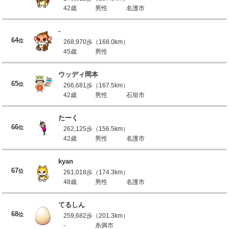
42歳
男性
名護市
-
64
位
268,970歩（168.0km）
45歳
男性
ウッディ岡本
65
位
266,681歩（167.5km）
42歳
男性
石垣市
たーく
66
位
262,125歩（156.5km）
42歳
男性
名護市
kyan
67
位
261,018歩（174.3km）
48歳
男性
名護市
てるしん
68
位
259,682歩（201.3km）
-
糸満市