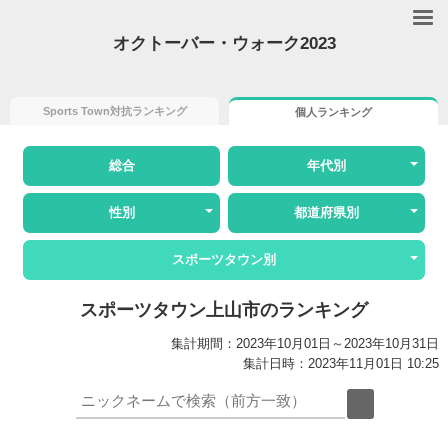
オクトーバー・ウォーク2023
Sports Town対抗ランキング
個人ランキング
総合
年代別
性別
都道府県別
スポーツタウン別
スポーツタウン上山市のランキング
集計期間：2023年10月01日～2023年10月31日
集計日時：2023年11月01日 10:25