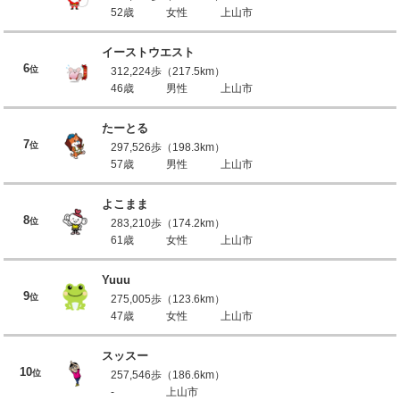
52歳
女性
上山市
イーストウエスト
6
位
312,224歩（217.5km）
46歳
男性
上山市
たーとる
7
位
297,526歩（198.3km）
57歳
男性
上山市
よこまま
8
位
283,210歩（174.2km）
61歳
女性
上山市
Yuuu
9
位
275,005歩（123.6km）
47歳
女性
上山市
スッスー
10
位
257,546歩（186.6km）
-
上山市