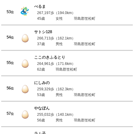
べるま
53
位
267,197歩（194.0km）
45歳
女性
羽島郡笠松町
サトシ128
54
位
266,713歩（162.1km）
37歳
男性
羽島郡笠松町
ここのきふるとり
55
位
264,961歩（171.6km）
62歳
羽島郡笠松町
にしみの
56
位
259,329歩（162.3km）
53歳
男性
羽島郡笠松町
やなぼん
57
位
255,032歩（140.1km）
56歳
男性
羽島郡笠松町
ラム子