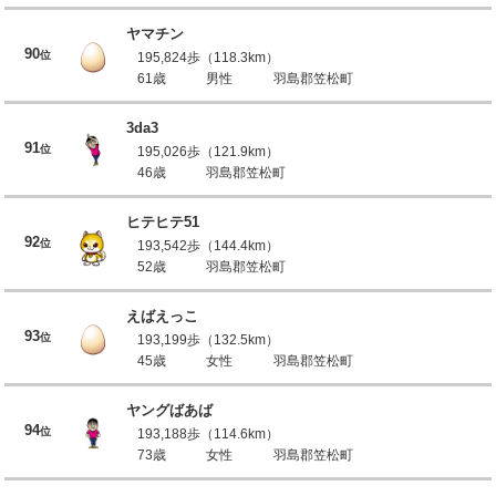
ヤマチン
90
位
195,824歩（118.3km）
61歳
男性
羽島郡笠松町
3da3
91
位
195,026歩（121.9km）
46歳
羽島郡笠松町
ヒテヒテ51
92
位
193,542歩（144.4km）
52歳
羽島郡笠松町
えばえっこ
93
位
193,199歩（132.5km）
45歳
女性
羽島郡笠松町
ヤングばあば
94
位
193,188歩（114.6km）
73歳
女性
羽島郡笠松町