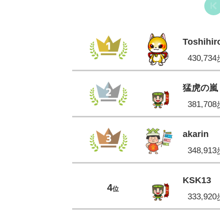
Toshihir
430,73
猛虎の嵐
381,70
akarin
348,91
KSK13
4
位
333,92