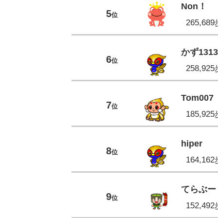
Non！
5
位
265,68
かず1313
6
位
258,92
Tom007
7
位
185,92
hiper
8
位
164,16
てらぶー
9
位
152,49