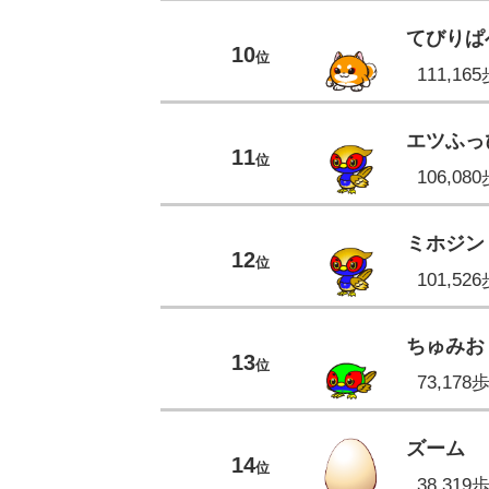
てびりぱ
10
位
111,16
エツふっ
11
位
106,08
ミホジン
12
位
101,52
ちゅみお
13
位
73,178
ズーム
14
位
38,319