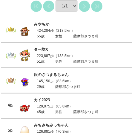
みやちか
424,284歩（218.5km）
55歳
女性
薩摩郡さつま町
ター坊X
223,887歩（138.5km）
51歳
男性
薩摩郡さつま町
銀のさつまるちゃん
145,150歩（83.6km）
29歳
薩摩郡さつま町
カイ2023
4
位
129,075歩（65.8km）
45歳
男性
薩摩郡さつま町
みちみちみっちゃん
5
位
126,881歩（70.3km）