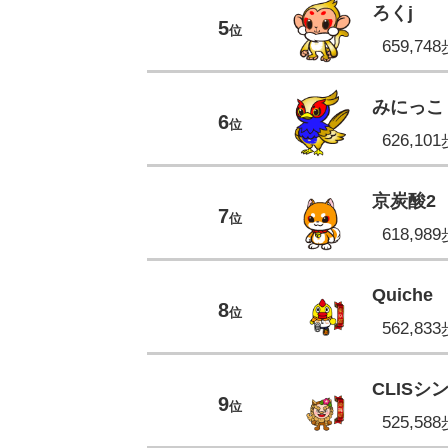
ろくj
5
位
659,74
みにっこ
6
位
626,10
京炭酸2
7
位
618,98
Quiche
8
位
562,83
CLIS
9
位
525,58