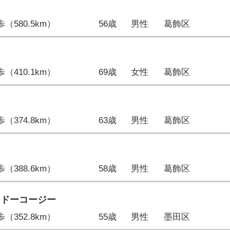
8歩（580.5km）
56歳
男性
葛飾区
1歩（410.1km）
69歳
女性
葛飾区
9歩（374.8km）
63歳
男性
葛飾区
3歩（388.6km）
58歳
男性
葛飾区
シンドーコージー
8歩（352.8km）
55歳
男性
墨田区