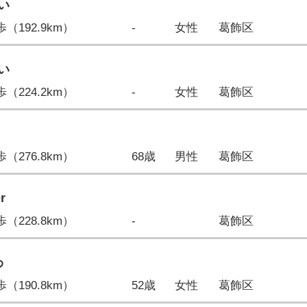
い
8歩（192.9km）
-
女性
葛飾区
い
7歩（224.2km）
-
女性
葛飾区
0歩（276.8km）
68歳
男性
葛飾区
r
3歩（228.8km）
-
葛飾区
わ
0歩（190.8km）
52歳
女性
葛飾区