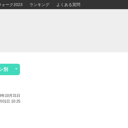
ォーク2023
ランキング
よくある質問
ン別
3年10月31日
1日 10:25