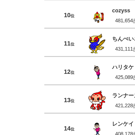
cozyss
10
位
481,65
ちんぺい
11
位
431,11
ハリタケ
12
位
425,08
ランナー
13
位
421,22
レンケイ
14
位
408,17