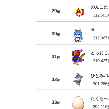
のんこた
29
位
312,50
i8
30
位
312,06
とらおじ
31
位
310,42
ひとみパ
32
位
301,28
たくもっ
33
位
294,11