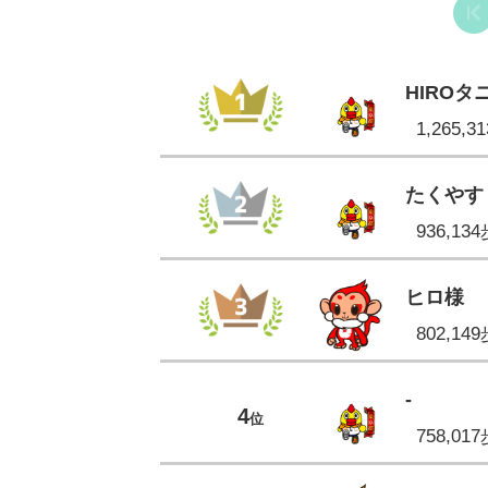
HIROタ
1,265,
たくやす
936,13
ヒロ様
802,14
-
4
位
758,01