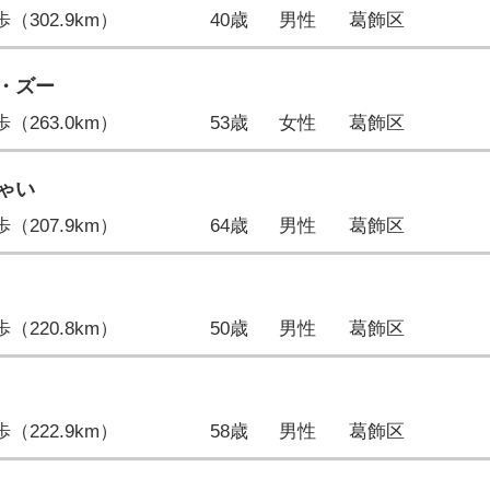
0歩（302.9km）
40歳
男性
葛飾区
・ズー
0歩（263.0km）
53歳
女性
葛飾区
ゃい
9歩（207.9km）
64歳
男性
葛飾区
7歩（220.8km）
50歳
男性
葛飾区
4歩（222.9km）
58歳
男性
葛飾区