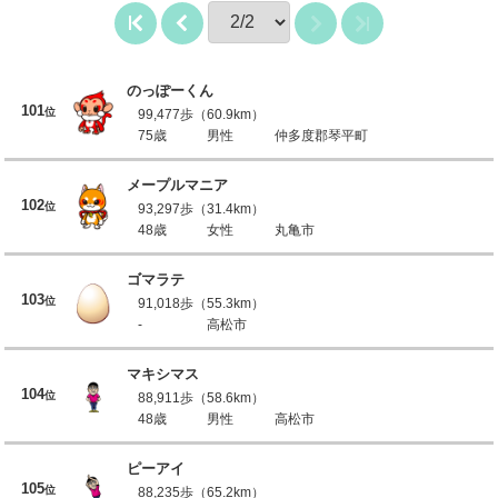
のっぽーくん
101
位
99,477歩（60.9km）
75歳
男性
仲多度郡琴平町
メープルマニア
102
位
93,297歩（31.4km）
48歳
女性
丸亀市
ゴマラテ
103
位
91,018歩（55.3km）
-
高松市
マキシマス
104
位
88,911歩（58.6km）
48歳
男性
高松市
ピーアイ
105
位
88,235歩（65.2km）