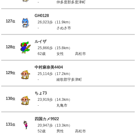
-
仲多度郡多度津町
GH0128
127
位
26,023歩（11.9km）
-
さぬき市
ルイザ
128
位
25,866歩（15.8km）
62歳
女性
高松市
中村麻奈美4404
129
位
25,114歩（17.2km）
-
綾歌郡宇多津町
ちょ73
130
位
23,919歩（14.3km）
-
丸亀市
四国カメ9922
131
位
20,947歩（13.3km）
52歳
男性
高松市