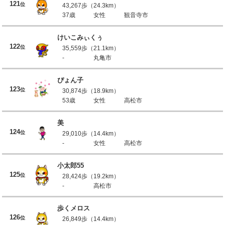
121
位
43,267歩（24.3km）
37歳
女性
観音寺市
けいこみぃくぅ
122
位
35,559歩（21.1km）
-
丸亀市
ぴょん子
123
位
30,874歩（18.9km）
53歳
女性
高松市
美
124
位
29,010歩（14.4km）
-
女性
高松市
小太郎55
125
位
28,424歩（19.2km）
-
高松市
歩くメロス
126
位
26,849歩（14.4km）