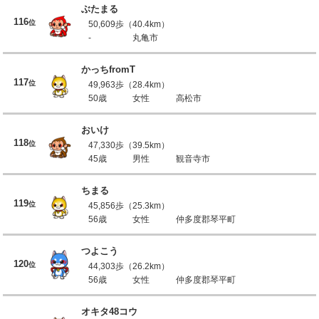
ぶたまる
116
位
50,609歩（40.4km）
-
丸亀市
かっちfromT
117
位
49,963歩（28.4km）
50歳
女性
高松市
おいけ
118
位
47,330歩（39.5km）
45歳
男性
観音寺市
ちまる
119
位
45,856歩（25.3km）
56歳
女性
仲多度郡琴平町
つよこう
120
位
44,303歩（26.2km）
56歳
女性
仲多度郡琴平町
オキタ48コウ