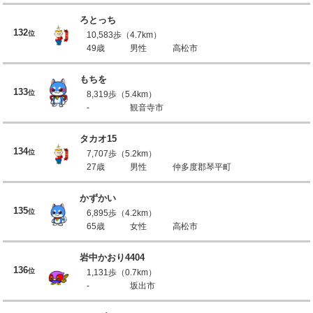
ろとっち
132
位
10,583歩（4.7km）
49歳
男性
高松市
もちを
133
位
8,319歩（5.4km）
-
観音寺市
タカオ15
134
位
7,707歩（5.2km）
27歳
男性
仲多度郡琴平町
かずかい
135
位
6,895歩（4.2km）
65歳
女性
高松市
岩中かおり4404
136
位
1,131歩（0.7km）
-
坂出市