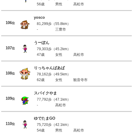
56歳
男性
高松市
yosco
106
位
81,299歩（55.8km）
-
三豊市
うーぽん
107
位
79,303歩（45.2km）
47歳
女性
高松市
りっちゃんばあば
108
位
78,162歩（49.5km）
62歳
女性
観音寺市
スパイクやま
109
位
77,792歩（47.1km）
-
高松市
ゆでたまGO
110
位
75,720歩（42.1km）
54歳
男性
高松市