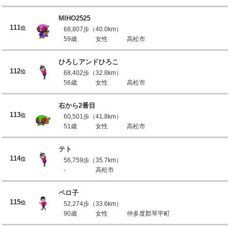
MIHO2525
111
位
68,807歩（40.0km）
59歳
女性
高松市
ひろしアンドひろこ
112
位
68,402歩（32.8km）
56歳
女性
高松市
右から2番目
113
位
60,501歩（41.8km）
51歳
女性
高松市
テト
114
位
56,759歩（35.7km）
-
高松市
ペロ子
115
位
52,274歩（33.6km）
90歳
女性
仲多度郡琴平町