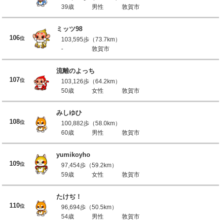
39歳
男性
敦賀市
ミッツ98
106
位
103,595歩（73.7km）
-
敦賀市
流離のよっち
107
位
103,126歩（64.2km）
50歳
女性
敦賀市
みしゆひ
108
位
100,882歩（58.0km）
60歳
男性
敦賀市
yumikoyho
109
位
97,454歩（59.2km）
59歳
女性
敦賀市
たけぢ！
110
位
96,694歩（50.5km）
54歳
男性
敦賀市