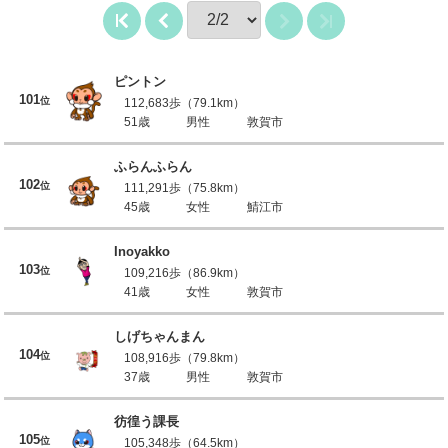
ピントン
101
位
112,683歩（79.1km）
51歳
男性
敦賀市
ふらんふらん
102
位
111,291歩（75.8km）
45歳
女性
鯖江市
Inoyakko
103
位
109,216歩（86.9km）
41歳
女性
敦賀市
しげちゃんまん
104
位
108,916歩（79.8km）
37歳
男性
敦賀市
彷徨う課長
105
位
105,348歩（64.5km）