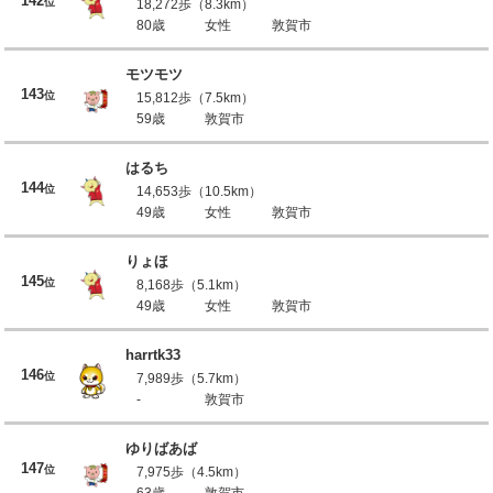
142
位
18,272歩（8.3km）
80歳
女性
敦賀市
モツモツ
143
位
15,812歩（7.5km）
59歳
敦賀市
はるち
144
位
14,653歩（10.5km）
49歳
女性
敦賀市
りょほ
145
位
8,168歩（5.1km）
49歳
女性
敦賀市
harrtk33
146
位
7,989歩（5.7km）
-
敦賀市
ゆりばあば
147
位
7,975歩（4.5km）
63歳
敦賀市