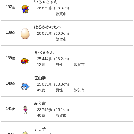
いちゃちゃん
137
位
26,829歩（18.3km）
-
敦賀市
はるかかなたへ
138
位
26,013歩（10.0km）
-
敦賀市
きぺぇもん
139
位
25,444歩（16.2km）
12歳
男性
敦賀市
笹山泰
140
位
25,015歩（13.3km）
49歳
男性
敦賀市
みえ吉
141
位
22,792歩（15.1km）
46歳
敦賀市
よし子