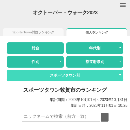
オクトーバー・ウォーク2023
Sports Town対抗ランキング
個人ランキング
総合
年代別
性別
都道府県別
スポーツタウン別
スポーツタウン敦賀市のランキング
集計期間：2023年10月01日～2023年10月31日
集計日時：2023年11月01日 10:25