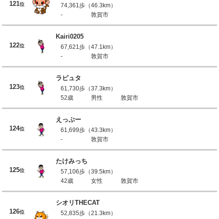
121
位
74,361歩（46.3km）
-
敦賀市
Kairi0205
122
位
67,621歩（47.1km）
-
敦賀市
ラピュタ
123
位
61,730歩（37.3km）
52歳
男性
敦賀市
えっぷー
124
位
61,699歩（43.3km）
-
敦賀市
たけみっち
125
位
57,106歩（39.5km）
42歳
女性
敦賀市
シオリTHECAT
126
位
52,835歩（21.3km）