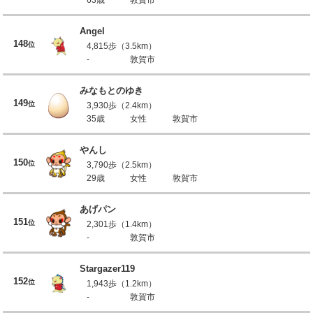
Angel
148
位
4,815歩（3.5km）
-
敦賀市
みなもとのゆき
149
位
3,930歩（2.4km）
35歳
女性
敦賀市
やんし
150
位
3,790歩（2.5km）
29歳
女性
敦賀市
あげパン
151
位
2,301歩（1.4km）
-
敦賀市
Stargazer119
152
位
1,943歩（1.2km）
-
敦賀市