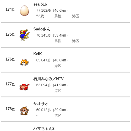
seal516
174
位
77,162歩（46.6km）
53歳
男性
港区
Sadoさん
175
位
70,145歩（53.4km）
-
男性
港区
KeiK
176
位
65,647歩（48.0km）
-
港区
石川みなみ／NTV
177
位
63,094歩（41.9km）
-
港区
サオサオ
178
位
60,012歩（39.9km）
-
港区
ハマちゃん2