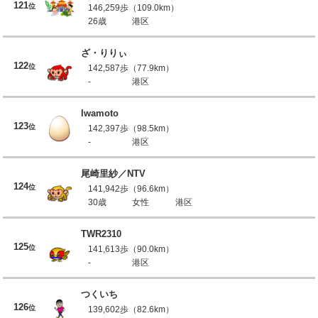
121
位
146,259歩（109.0km）
26歳
港区
ざ・りりぃ
122
位
142,587歩（77.9km）
-
港区
Iwamoto
123
位
142,397歩（98.5km）
-
港区
尾崎里紗／NTV
124
位
141,942歩（96.6km）
30歳
女性
港区
TWR2310
125
位
141,613歩（90.0km）
-
港区
つくいち
126
位
139,602歩（82.6km）