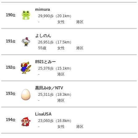
mimura
190
位
29,990歩（20.1km）
-
女性
港区
よしのん
191
位
26,951歩（17.5km）
55歳
女性
港区
8921とみー
192
位
25,376歩（15.1km）
-
港区
黒田みゆ／NTV
193
位
25,311歩（18.3km）
-
港区
LisaUSA
194
位
23,060歩（16.8km）
-
女性
港区