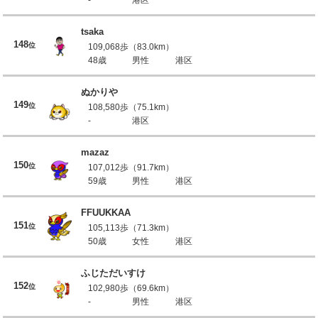
tsaka
148
位
109,068歩（83.0km）
48歳
男性
港区
ぬかりや
149
位
108,580歩（75.1km）
-
港区
mazaz
150
位
107,012歩（91.7km）
59歳
男性
港区
FFUUKKAA
151
位
105,113歩（71.3km）
50歳
女性
港区
ふじただいすけ
152
位
102,980歩（69.6km）
-
男性
港区