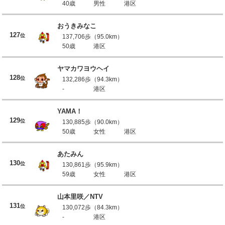
40歳
男性
港区
おうきみなこ
127
位
137,706歩（95.0km）
50歳
港区
ヤマカワヨウヘイ
128
位
132,286歩（94.3km）
-
港区
YAMA！
129
位
130,885歩（90.0km）
50歳
女性
港区
あたみん
130
位
130,861歩（95.9km）
59歳
女性
港区
山本里咲／NTV
131
位
130,072歩（84.3km）
-
港区