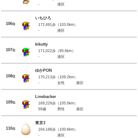
-
港区
いちひろ
106
位
172,491歩（103.0km）
-
港区
kikutty
107
位
171,022歩（95.6km）
-
港区
ゆかPON
108
位
170,213歩（109.2km）
-
女性
港区
Linebacker
109
位
169,229歩（105.0km）
59歳
男性
港区
東京3
110
位
164,188歩（100.6km）
-
港区