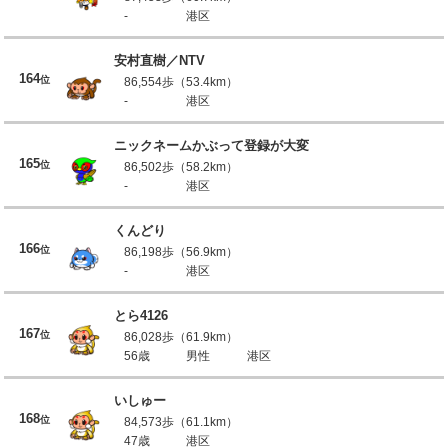
-
港区
安村直樹／NTV
164
位
86,554歩（53.4km）
-
港区
ニックネームかぶって登録が大変
165
位
86,502歩（58.2km）
-
港区
くんどり
166
位
86,198歩（56.9km）
-
港区
とら4126
167
位
86,028歩（61.9km）
56歳
男性
港区
いしゅー
168
位
84,573歩（61.1km）
47歳
港区