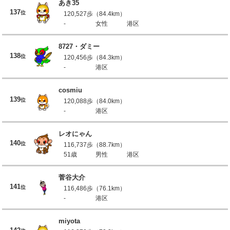
あき35
137
位
120,527歩（84.4km）
-
女性
港区
8727・ダミー
138
位
120,456歩（84.3km）
-
港区
cosmiu
139
位
120,088歩（84.0km）
-
港区
レオにゃん
140
位
116,737歩（88.7km）
51歳
男性
港区
菅谷大介
141
位
116,486歩（76.1km）
-
港区
miyota