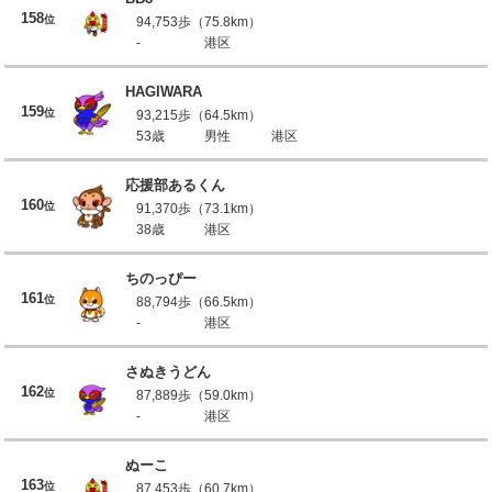
158
位
94,753歩（75.8km）
-
港区
HAGIWARA
159
位
93,215歩（64.5km）
53歳
男性
港区
応援部あるくん
160
位
91,370歩（73.1km）
38歳
港区
ちのっぴー
161
位
88,794歩（66.5km）
-
港区
さぬきうどん
162
位
87,889歩（59.0km）
-
港区
ぬーこ
163
位
87,453歩（60.7km）