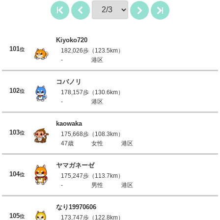
Kiyoko720
101
位
182,026歩（123.5km）
-
港区
コバノリ
102
位
178,157歩（130.6km）
-
港区
kaowaka
103
位
175,668歩（108.3km）
47歳
女性
港区
ヤマガネーゼ
104
位
175,247歩（113.7km）
-
男性
港区
なり19970606
105
位
173,747歩（122.8km）