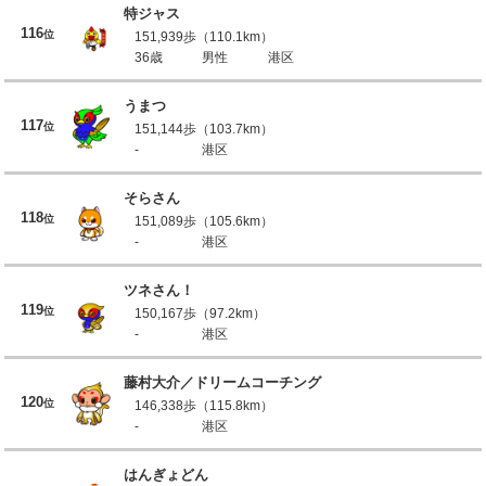
特ジャス
116
位
151,939歩（110.1km）
36歳
男性
港区
うまつ
117
位
151,144歩（103.7km）
-
港区
そらさん
118
位
151,089歩（105.6km）
-
港区
ツネさん！
119
位
150,167歩（97.2km）
-
港区
藤村大介／ドリームコーチング
120
位
146,338歩（115.8km）
-
港区
はんぎょどん