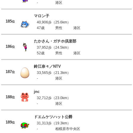
-
港区
マロン子
185
位
40,906歩（25.6km）
47歳
男性
港区
たかさん・ガチホ倶楽部
186
位
37,952歩（24.5km）
52歳
男性
港区
鈴江奈々／NTV
187
位
33,565歩（21.3km）
-
港区
jnc
188
位
32,712歩（23.0km）
-
港区
ドエムケツハット公爵
189
位
31,313歩（19.3km）
-
相模原市中央区