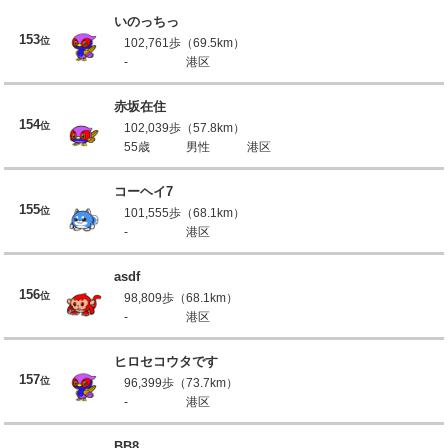
いのっちっ
153
位
102,761歩（69.5km）
-
港区
赤坂在住
154
位
102,039歩（57.8km）
55歳
男性
港区
コーヘイ7
155
位
101,555歩（68.1km）
-
港区
asdf
156
位
98,809歩（68.1km）
-
港区
ヒロセコウタです
157
位
96,399歩（73.7km）
-
港区
BB8