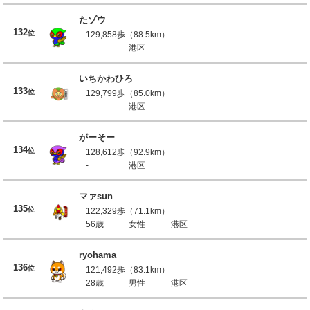
たゾウ
132
位
129,858歩（88.5km）
-
港区
いちかわひろ
133
位
129,799歩（85.0km）
-
港区
がーそー
134
位
128,612歩（92.9km）
-
港区
マァsun
135
位
122,329歩（71.1km）
56歳
女性
港区
ryohama
136
位
121,492歩（83.1km）
28歳
男性
港区