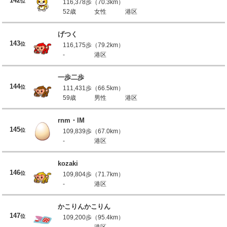
142
位
116,378歩（70.3km）
52歳
女性
港区
げつく
143
位
116,175歩（79.2km）
-
港区
一歩二歩
144
位
111,431歩（66.5km）
59歳
男性
港区
rnm・IM
145
位
109,839歩（67.0km）
-
港区
kozaki
146
位
109,804歩（71.7km）
-
港区
かこりんかこりん
147
位
109,200歩（95.4km）
-
港区