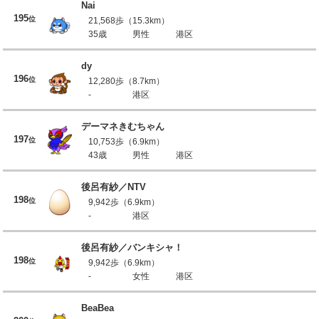
Nai
195
位
21,568歩（15.3km）
35歳
男性
港区
dy
196
位
12,280歩（8.7km）
-
港区
デーマネきむちゃん
197
位
10,753歩（6.9km）
43歳
男性
港区
後呂有紗／NTV
198
位
9,942歩（6.9km）
-
港区
後呂有紗／バンキシャ！
198
位
9,942歩（6.9km）
-
女性
港区
BeaBea