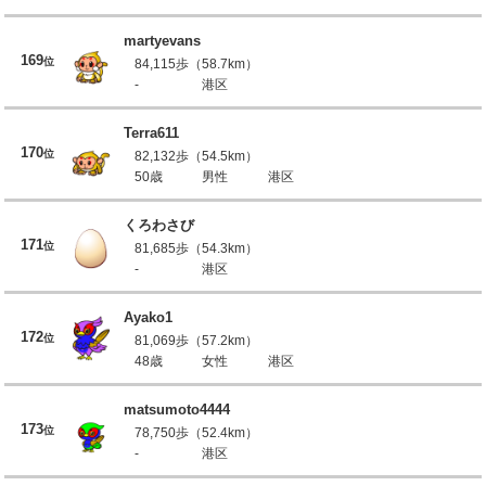
martyevans
169
位
84,115歩（58.7km）
-
港区
Terra611
170
位
82,132歩（54.5km）
50歳
男性
港区
くろわさび
171
位
81,685歩（54.3km）
-
港区
Ayako1
172
位
81,069歩（57.2km）
48歳
女性
港区
matsumoto4444
173
位
78,750歩（52.4km）
-
港区