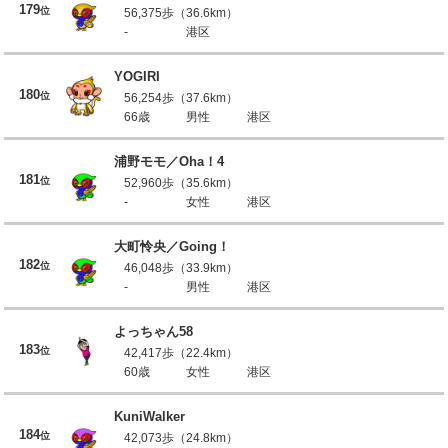
179
位
56,375歩（36.6km）
-
港区
YOGIRI
180
位
56,254歩（37.6km）
66歳
男性
港区
浦野モモ／Oha！4
181
位
52,960歩（35.6km）
-
女性
港区
大町怜央／Going！
182
位
46,048歩（33.9km）
-
男性
港区
よっちゃん58
183
位
42,417歩（22.4km）
60歳
女性
港区
KuniWalker
184
位
42,073歩（24.8km）