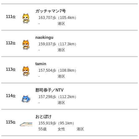
ガッチャマン7号
111
位
163,707歩（105.4km）
-
港区
naokingu
112
位
159,037歩（117.3km）
-
港区
tamin
113
位
157,504歩（108.8km）
-
港区
郡司恭子／NTV
114
位
157,298歩（112.2km）
-
港区
おとぼけ
115
位
155,919歩（95.1km）
55歳
女性
港区