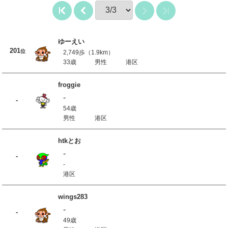
ゆーえい
201
位
2,749歩（1.9km）
33歳
男性
港区
froggie
-
-
54歳
男性
港区
htkとお
-
-
-
港区
wings283
-
-
49歳