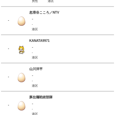
男性
港区
忽滑谷こころ／NTV
-
-
-
港区
KANATA9971
-
-
-
港区
山川洋平
-
-
-
港区
豚拉麺戦術部隊
-
-
-
港区